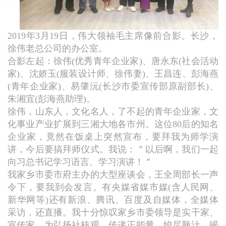
2019年3月19日，伟大领袖毛主席像前合影。长沙，
徐伟老总公司的办公室。
合影左起：徐伟(优秀青年企业家)、唐永东(社会活动
家)、沈娇玉(服装设计师、徐伟妻)、王昌连、彭海燕
(青年企业家)、易肇沅(长沙市委宣传部原副部长)、
朱湘宜(彭海燕助理)。
徐伟，山东人，文化名人，了不起的青年企业家，文
化事业产业扩展到三湘大地各市州。这位80后的知名
企业家，竟然在饭桌上突然宣布，要拜我为师学演
讲，今后要搞拜师仪式。我说：＂以后啊，我们一起
向习总书记学习语言、学习演讲！＂
我家乡市委市府主办的大型座谈会，王全周部长一声
令下，要我到会发言。有央媒省媒市媒(含人民网、
新华网等)还有新浪、腾讯、百度及自媒体，全媒体
采访，还直播。我十分惊叹家乡市委领导是实干家、
宣传家，为弘扬社核观、传递正能量，绞尽脑汁、竭