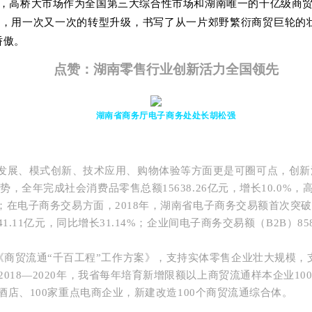
，高桥大市场作为全国第三大综合性市场和湖南唯一的千亿级商贸
，用一次又一次的转型升级，书写了从一片郊野繁衍商贸巨轮的
骄傲。
点赞：湖南零售行业创新活力全国领先
湖南省商务厅
电子商务处处长胡松强
发展、模式创新、技术应用、购物体验等方面更是可圈可点，创新
，全年完成社会消费品零售总额15638.26亿元，增长10.0%
；
在电子商务交易方面，2018年，湖南省电子商务交易额首次突破万亿
1.11亿元，同比增长31.14%；
企业间电子商务交易额（B2B）8581
施《商贸流通“千百工程”工作方案》，支持实体零售企业壮大规模
2018—2020年，我省每年培育新增限额以上商贸流通样本企业100
点酒店、100家重点电商企业，新建改造100个商贸流通综合体。