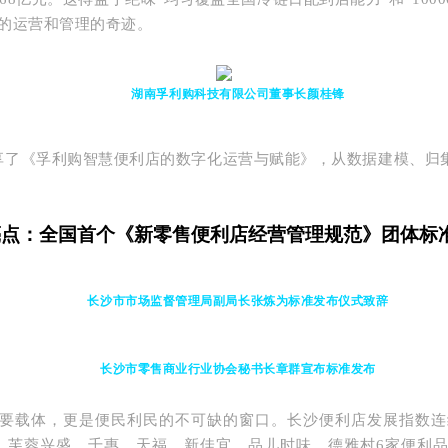
的运营和管理的奇迹。
湖南孚利购科技有限公司董事长
颜桂锋
享了《孚利购智慧便利店的数字化运营与赋能》，从数据建模、归
亮点：全国首个《新零售便利店经营管理规范》团体标
长沙市市场监督管理局副局长张炼为标准发布仪式致辞
长沙市零售商业行业协会秘书长章群宣布标准发布
要载体，更是便民利民的不可缺的窗口。
长沙便利店发展指数连
，芙蓉兴盛、千惠、天福、新佳宜、品儿时味、德雅村6家便利