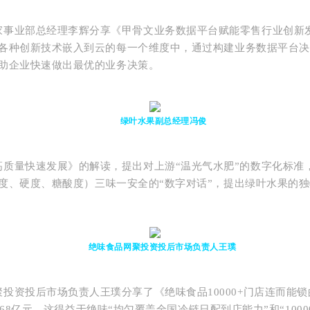
家事业部总经理李辉分享《甲骨文业务数据平台赋能零售行业创新
各种创新技术嵌入到云的每一个维度中，通过构建业务数据平台决
助企业快速做出最优的业务决策。
绿叶水果副总经理
冯俊
高质量快速发展》的解读，提出对上游“温光气水肥”的数字化标准
度、硬度、糖酸度）三味一安全的“数字对话”，提出绿叶水果的
绝味食品网聚投资投后市场负责人
王璞
投资投后市场负责人王璞分享了《绝味食品10000+门店连而能锁
68亿元。
这得益于绝味“均匀覆盖全国冷链日配到店能力”和“100