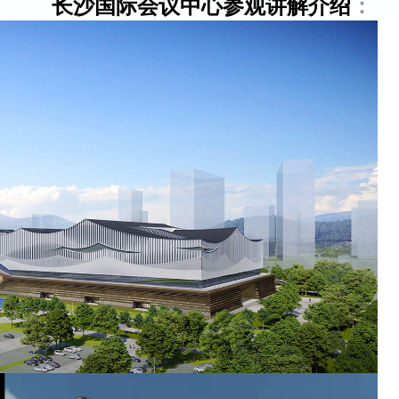
长
沙国际会议中心参观讲
解
介绍
：