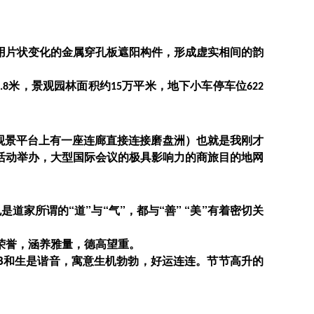
用片状变化的金属穿孔板遮阳构件，形成虚实相间的韵
，景观园林面积约
，地下小车停车位
米
万平米
.8
15
622
。
观景平台上有一座连廊直接连接磨盘洲）也就是我刚才
活动举办，大型国际会议的极具影响力的商旅目的地网
家所谓的“道”与“气”，都与“善” “美”有着密切关
贵荣誉，涵养雅量，德高望重。
3和生是谐音，寓意生机勃勃，好运连连。节节高升的