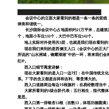
会议中心的立面大家看到的都是一条一条的竖线
律美和谐统一。
长沙国际会议中心占地面积约
万平米，总建筑
21
，地面小车位
个
个，大巴中巴车位
个。
132
142
地上实际对外使用共
层，也就是我们现在看到的
3
现在我们来到的是西侧主入口（会议中心的正大
所说的
镜耀湖湘”中的一环，将来我们会
山水洲城，
“
红
。
IP
西入口细节寓意讲解：
现在大家看到的是入口一边7灯：在中国传统文化里
系。7”字的含义都是吉祥和吉利、尊贵博大的。
西入口道路两边每边15根旗杆：在易经数理当中
大家所看到的
级台阶代表：五行相生，指代整体
5
意思。
西入口第一排银杏
体现功德圆满
根（吉数
，
13
13
而东入口第一排银杏