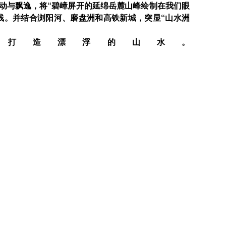
动与飘逸，将“碧嶂屏开的延绵岳麓山峰绘制在我们眼
线。并结合浏阳河、磨盘洲和高铁新城，突显“山水洲
O 打造漂浮的山水。