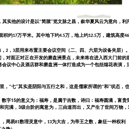
，其实他的设计是以“简牍”览文脉之昌，叙华夏风云为意向，利
，建筑高度
面积约
万平米。其中地下约
万，地上约
万
17
4.5
12.5
46
布置主要会议空间（二、四、六层为设备夹层）
，
，
层用来
1
2
3
门，对面正对正在开发的磨盘洲景点，未来将在进入西大门前的
将会议中心及酒店群和磨盘洲一体打造成为一个包括烟花表演，
，“七”其实是阴阳与五行之和，这是儒家所谓的“和”状态，也是道
，数字15的意义为：福寿，是属于吉数，诗曰：福寿圆满，富
和完满，3级台阶的寓意为，三由道而出，又产生了世间万物，
），周易
数理灵意中，
为大吉，为帝王之数，象征一种权利
81
13