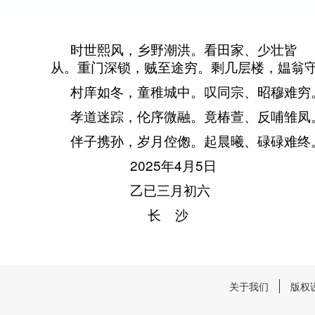
时世熙风，乡野潮洪。看田家、少壮皆
从。重门深锁，贼至途穷。剩几层楼，媪翁
村庠如冬，童稚城中。叹同宗、昭穆难穷
孝道迷踪，伦序微融。竟椿萱、反哺雏凤
伴子携孙，岁月倥偬。起晨曦、碌碌难终
2025年4月5日
乙已三月初六
长 沙
关于我们
版权