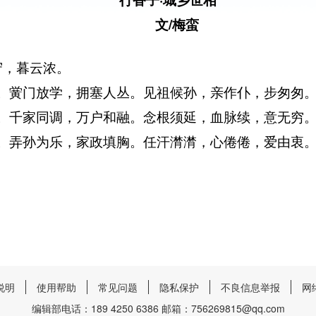
文/梅蛮
守，暮云浓。
。黉门放学，拥塞人丛。见祖候孙，亲作仆，步匆匆
。千家同调，万户和融。念根须延，血脉续，意无穷
。弄孙为乐，家政填胸。任汗潸潸，心倦倦，爱由衷
说明
使用帮助
常见问题
隐私保护
不良信息举报
网
编辑部电话：189 4250 6386 邮箱：756269815@qq.com