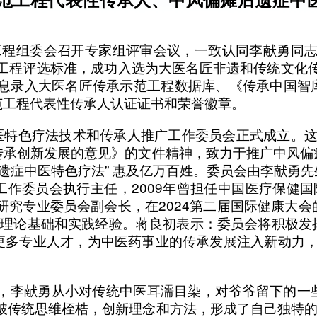
程组委会召开专家组评审会议，一致认同李献勇同志
工程评选标准，成功入选为大医名匠非遗和传统文化
信息录入大医名匠传承示范工程数据库、《传承中国智
范工程代表性传承人认证证书和荣誉徽章。
中医特色疗法技术和传承人推广工作委员会正式成立。这一
传承创新发展的意见》的文件精神，致力于推广中风偏
后遗症中医特色疗法” 惠及亿万百姓。委员会由李献勇
作委员会执行主任，2009年曾担任中国医疗保健国
疗研究专业委员会副会长，在2024第二届国际健康大
的理论基础和实践经验。蒋良初表示：委员会将积极
多专业人才，为中医药事业的传承发展注入新动力，助力“
，李献勇从小对传统中医耳濡目染，对爷爷留下的一
破传统思维桎梏，创新理念和方法，形成了自己独特的