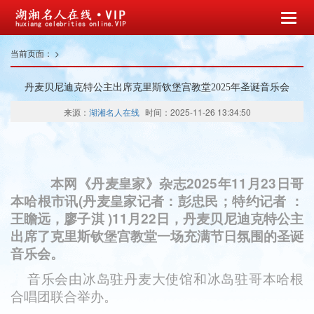
当前页面：
>
丹麦贝尼迪克特公主出席克里斯钦堡宫教堂2025年圣诞音乐会
来源：
湖湘名人在线
时间：2025-11-26 13:34:50
本网《丹麦皇家》杂志2025年11月23日哥
本哈根市讯(丹麦皇家记者：彭忠民；特约记者 ：
王瞻远，廖子淇 )11月22日，丹麦贝尼迪克特公主
出席了克里斯钦堡宫教堂一场充满节日氛围的圣诞
音乐会。
音乐会由冰岛驻丹麦大使馆和冰岛驻哥本哈根
合唱团联合举办。