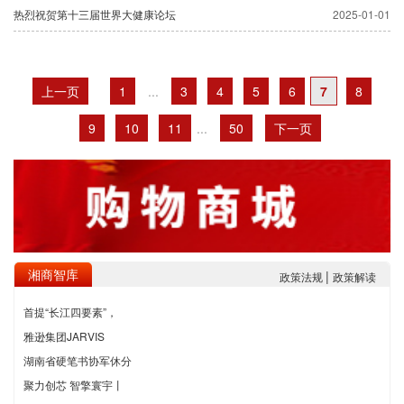
热烈祝贺第十三届世界大健康论坛
2025-01-01
上一页
1
...
3
4
5
6
7
8
9
10
11
...
50
下一页
湘商智库
|
政策法规
政策解读
首提“长江四要素”，
雅逊集团JARVIS
湖南省硬笔书协军休分
聚力创芯 智擎寰宇丨