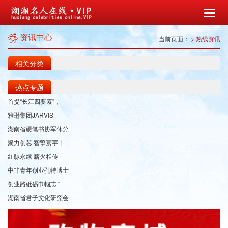
资讯中心
当前页面：
> 热线资讯
相关分类
热点专题
首提“长江四要素”，
雅逊集团JARVIS
湖南省硬笔书协军休分
聚力创芯 智擎寰宇丨
红脉永续 薪火相传—
中非青年创业孔特博士
创业路砥砺巾帼志 “
湖南省君子文化研究会