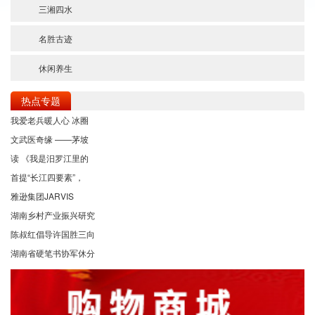
三湘四水
名胜古迹
休闲养生
热点专题
我爱老兵暖人心 冰圈
文武医奇缘 ——茅坡
读 《我是汨罗江里的
首提“长江四要素”，
雅逊集团JARVIS
湖南乡村产业振兴研究
陈叔红倡导许国胜三向
湖南省硬笔书协军休分