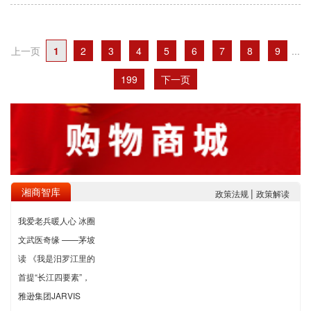
上一页
1
2
3
4
5
6
7
8
9
...
199
下一页
湘商智库
|
政策法规
政策解读
我爱老兵暖人心 冰圈
文武医奇缘 ——茅坡
读 《我是汨罗江里的
首提“长江四要素”，
雅逊集团JARVIS